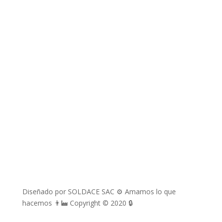
Correos electrónicos
richard.davila@soldace.pe
administracion@soldace.pe
logistica.ventas@soldace.pe
Cuenta de Facebook
@Soldacesac
Diseñado por SOLDACE SAC ⚙ Amamos lo que
hacemos 👨‍🏭 Copyright © 2020 🔒