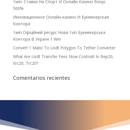
1win: Ставки На Cпорт И Онлайн Казино бонус
500%
Инновационное Онлайн-казино И Букмекерская
Контора
1win Офіційний ресурс Нова 1vin Букмекерська
Контора В Україні 1 Win
Convert 1 Matic To Usdt Polygon To Tether Converter
What Are Usdt Transfer Fees Now Costruiti In Bep20,
Erc20, Trc20?
Comentarios recientes
¿Qué espera para
iniciar ya su proyecto?
¡Crecemos juntos!