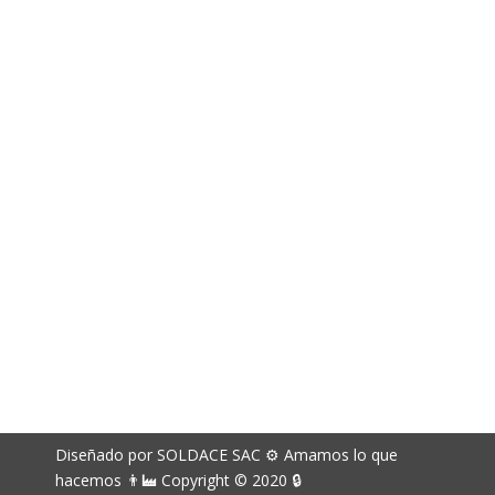
994 141 715
Correos electrónicos
richard.davila@soldace.pe
administracion@soldace.pe
logistica.ventas@soldace.pe
Cuenta de Facebook
@Soldacesac
Diseñado por SOLDACE SAC ⚙ Amamos lo que
hacemos 👨‍🏭 Copyright © 2020 🔒