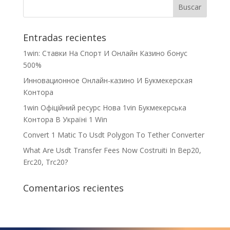
Entradas recientes
1win: Ставки На Cпорт И Онлайн Казино бонус
500%
Инновационное Онлайн-казино И Букмекерская
Контора
1win Офіційний ресурс Нова 1vin Букмекерська
Контора В Україні 1 Win
Convert 1 Matic To Usdt Polygon To Tether Converter
What Are Usdt Transfer Fees Now Costruiti In Bep20,
Erc20, Trc20?
Comentarios recientes