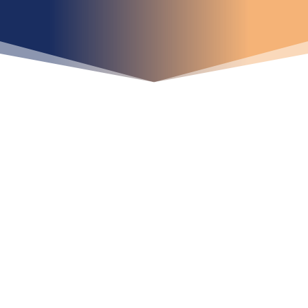
¿Qué espera para
iniciar ya su proyecto?
¡Crecemos juntos!
Ubícanos