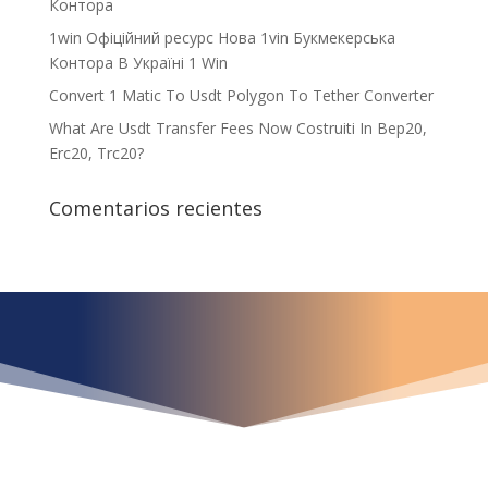
Контора
1win Офіційний ресурс Нова 1vin Букмекерська
Контора В Україні 1 Win
Convert 1 Matic To Usdt Polygon To Tether Converter
What Are Usdt Transfer Fees Now Costruiti In Bep20,
Erc20, Trc20?
Comentarios recientes
¿Qué espera para
iniciar ya su proyecto?
¡Crecemos juntos!
Ubícanos