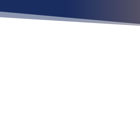
Ubícan