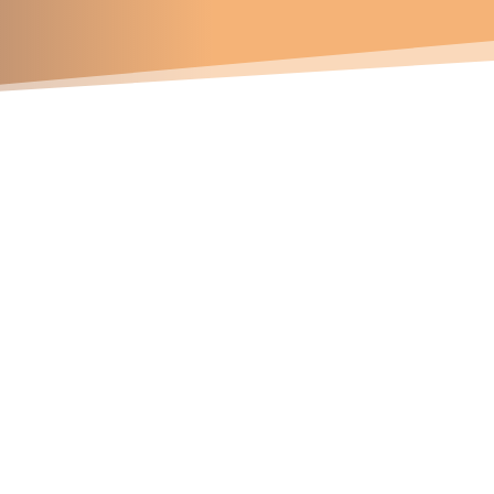
Contáctanos
Números telefónicos
47 337 745
81 163 572
94 141 715
Correos electrónicos
ichard.davila@soldace.pe