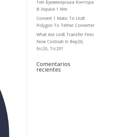
1vin Букмекерська Контора
В Україні 1 Win
Convert 1 Matic To Usdt
Polygon To Tether Converter
What Are Usdt Transfer Fees
Now Costruiti In Bep20,
Erc20, Trc20?
Comentarios
recientes