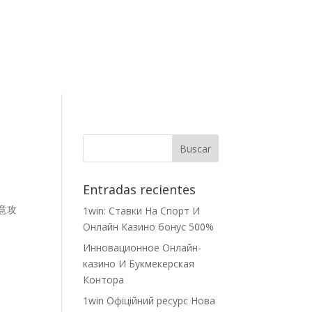
Contacto
Entradas recientes
恶意攻
1win: Ставки На Cпорт И
Онлайн Казино бонус 500%
Инновационное Онлайн-
казино И Букмекерская
Контора
1win Офіційний ресурс Нова