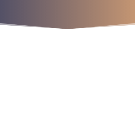
¡Crecemos juntos!
os
9
9
9
r