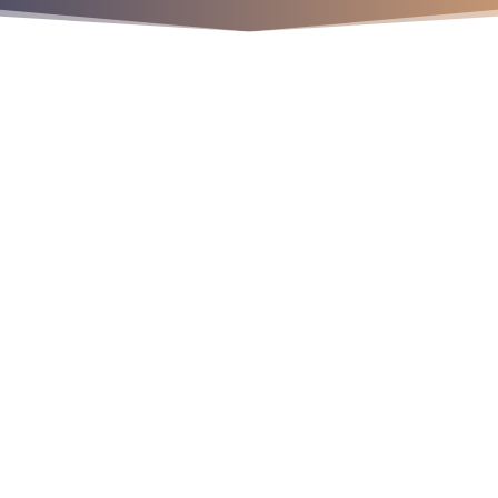
os
9
9
9
r
a
l