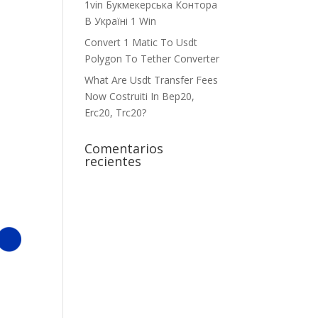
1vin Букмекерська Контора
В Україні 1 Win
Convert 1 Matic To Usdt
Polygon To Tether Converter
What Are Usdt Transfer Fees
Now Costruiti In Bep20,
Erc20, Trc20?
Comentarios
recientes