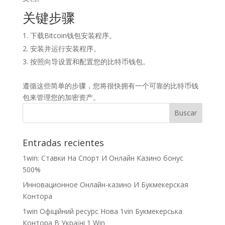
关键步骤
下载Bitcoin钱包安装程序。
安装并运行安装程序。
按照向导设置和配置您的比特币钱包。
遵循这些简单的步骤，您将很快拥有一个可靠的比特币钱
包来管理您的加密资产。
Entradas recientes
1win: Ставки На Cпорт И Онлайн Казино бонус
500%
Инновационное Онлайн-казино И Букмекерская
Контора
1win Офіційний ресурс Нова 1vin Букмекерська
Контора В Україні 1 Win