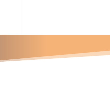
u proyecto?
Contáctanos
Números telefónicos
47 337 745
81 163 572