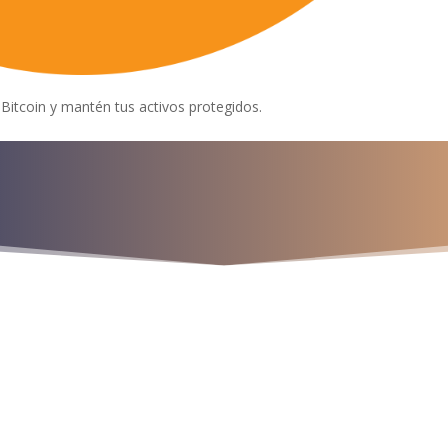
Bitcoin y mantén tus activos protegidos.
a para iniciar ya s
¡Crecemos juntos!
os
9
9