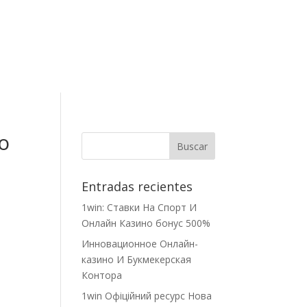
Contacto
to
Entradas recientes
1win: Ставки На Cпорт И
Онлайн Казино бонус 500%
n
Инновационное Онлайн-
казино И Букмекерская
Контора
1win Офіційний ресурс Нова