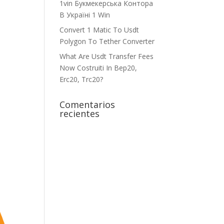
1vin Букмекерська Контора
В Україні 1 Win
Convert 1 Matic To Usdt
Polygon To Tether Converter
What Are Usdt Transfer Fees
Now Costruiti In Bep20,
Erc20, Trc20?
Comentarios
recientes