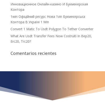
Инновационное Онлайн-казино И Букмекерская
Контора
1win Офіційний ресурс Нова 1vin Букмекерська
Контора В Україні 1 Win
Convert 1 Matic To Usdt Polygon To Tether Converter
What Are Usdt Transfer Fees Now Costruiti In Bep20,
Erc20, Trc20?
Comentarios recientes
¿Qué espera para
iniciar ya su proyecto?
¡Crecemos juntos!