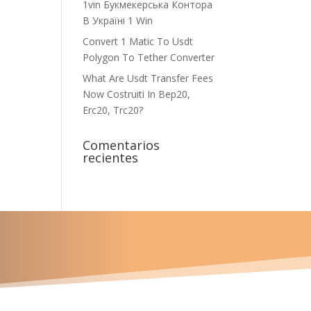
1vin Букмекерська Контора
В Україні 1 Win
Convert 1 Matic To Usdt
Polygon To Tether Converter
What Are Usdt Transfer Fees
Now Costruiti In Bep20,
Erc20, Trc20?
Comentarios
recientes
u proyecto?