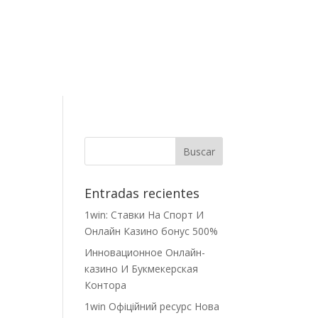
Contacto
,
Entradas recientes
1win: Ставки На Cпорт И
Онлайн Казино бонус 500%
Инновационное Онлайн-
казино И Букмекерская
Контора
1win Офіційний ресурс Нова