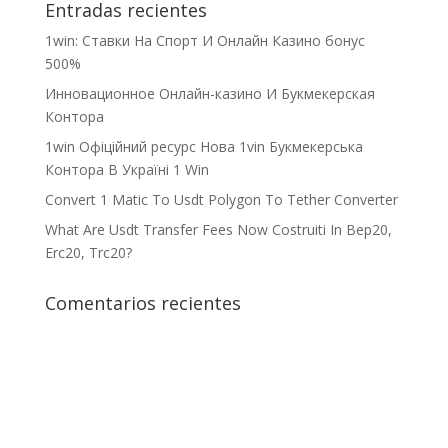
Entradas recientes
1win: Ставки На Cпорт И Онлайн Казино бонус
500%
Инновационное Онлайн-казино И Букмекерская
Контора
1win Офіційний ресурс Нова 1vin Букмекерська
Контора В Україні 1 Win
Convert 1 Matic To Usdt Polygon To Tether Converter
What Are Usdt Transfer Fees Now Costruiti In Bep20,
Erc20, Trc20?
Comentarios recientes