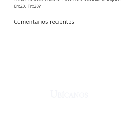
Erc20, Trc20?
Comentarios recientes
¡Crecemos juntos!
Ubícanos