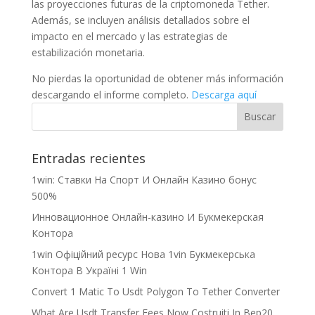
las proyecciones futuras de la criptomoneda Tether.
Además, se incluyen análisis detallados sobre el
impacto en el mercado y las estrategias de
estabilización monetaria.
No pierdas la oportunidad de obtener más información
descargando el informe completo.
Descarga aquí
Entradas recientes
1win: Ставки На Cпорт И Онлайн Казино бонус
500%
Инновационное Онлайн-казино И Букмекерская
Контора
1win Офіційний ресурс Нова 1vin Букмекерська
Контора В Україні 1 Win
Convert 1 Matic To Usdt Polygon To Tether Converter
What Are Usdt Transfer Fees Now Costruiti In Bep20,