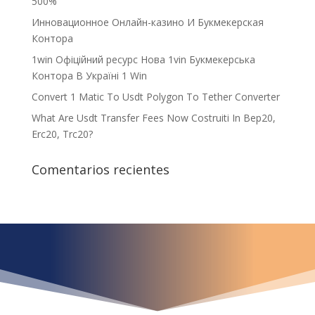
500%
Инновационное Онлайн-казино И Букмекерская
Контора
1win Офіційний ресурс Нова 1vin Букмекерська
Контора В Україні 1 Win
Convert 1 Matic To Usdt Polygon To Tether Converter
What Are Usdt Transfer Fees Now Costruiti In Bep20,
Erc20, Trc20?
Comentarios recientes
¿Qué espera para
iniciar ya su proyecto?
¡Crecemos juntos!