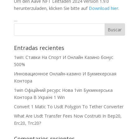
Um den Aave NFT Leitfaden 2024 Version 1.9.0
herunterzuladen, klicken Sie bitte auf
Download hier
.
…
Entradas recientes
1win: Ставки На Cпорт И Онлайн Казино бонус
500%
Инновационное Онлайн-казино И Букмекерская
Контора
1win Офіційний ресурс Нова 1vin Букмекерська
Контора В Україні 1 Win
Convert 1 Matic To Usdt Polygon To Tether Converter
What Are Usdt Transfer Fees Now Costruiti In Bep20,
Erc20, Trc20?
Comentarios recientes