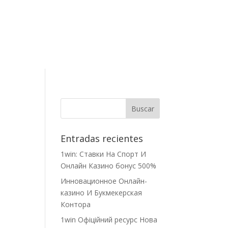
Contacto
Entradas recientes
1win: Ставки На Cпорт И
Онлайн Казино бонус 500%
Инновационное Онлайн-
казино И Букмекерская
Контора
1win Офіційний ресурс Нова