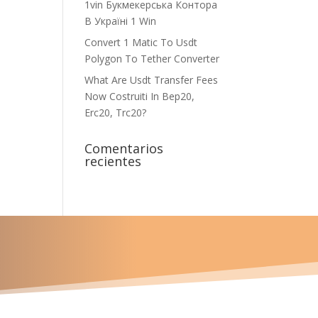
1vin Букмекерська Контора
В Україні 1 Win
Convert 1 Matic To Usdt
Polygon To Tether Converter
What Are Usdt Transfer Fees
Now Costruiti In Bep20,
Erc20, Trc20?
Comentarios
recientes
u proyecto?