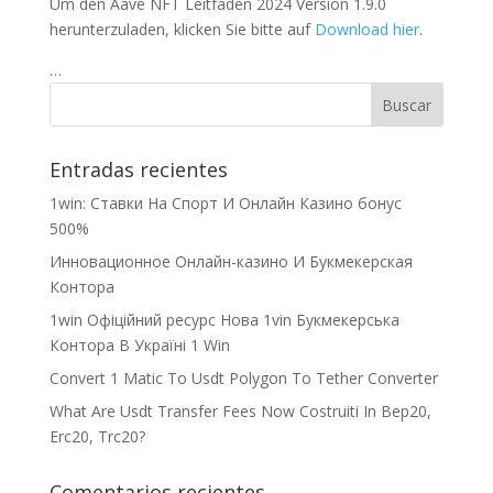
Um den Aave NFT Leitfaden 2024 Version 1.9.0
herunterzuladen, klicken Sie bitte auf
Download hier
.
…
Entradas recientes
1win: Ставки На Cпорт И Онлайн Казино бонус
500%
Инновационное Онлайн-казино И Букмекерская
Контора
1win Офіційний ресурс Нова 1vin Букмекерська
Контора В Україні 1 Win
Convert 1 Matic To Usdt Polygon To Tether Converter
What Are Usdt Transfer Fees Now Costruiti In Bep20,
Erc20, Trc20?
Comentarios recientes