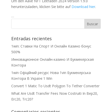
Um den Aave NFT Leitfaden 2024 Version 1.9.0
herunterzuladen, klicken Sie bitte auf
Download hier
.
…
Entradas recientes
1win: Ставки На Cпорт И Онлайн Казино бонус
500%
Инновационное Онлайн-казино И Букмекерская
Контора
1win Офіційний ресурс Нова 1vin Букмекерська
Контора В Україні 1 Win
Convert 1 Matic To Usdt Polygon To Tether Converter
What Are Usdt Transfer Fees Now Costruiti In Bep20,
Erc20, Trc20?
Comentarios recientes