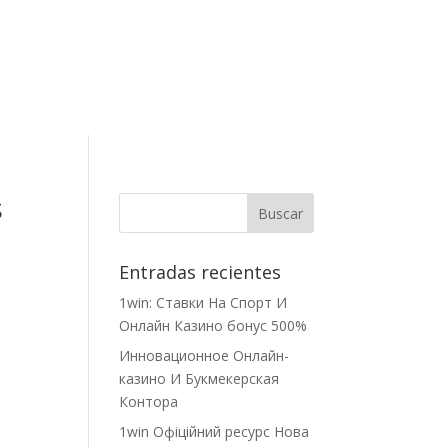
Contacto
s
Entradas recientes
1win: Ставки На Cпорт И
Онлайн Казино бонус 500%
Инновационное Онлайн-
казино И Букмекерская
Контора
1win Офіційний ресурс Нова