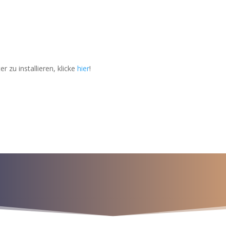
zu installieren, klicke
hier
!
a para iniciar ya s
¡Crecemos juntos!