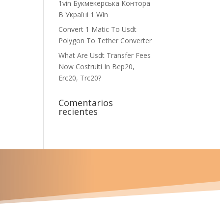
1vin Букмекерська Контора
В Україні 1 Win
Convert 1 Matic To Usdt
Polygon To Tether Converter
What Are Usdt Transfer Fees
Now Costruiti In Bep20,
Erc20, Trc20?
Comentarios
recientes
u proyecto?