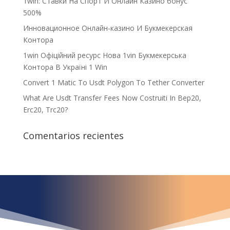
1win: Ставки На Cпорт И Онлайн Казино бонус
500%
Инновационное Онлайн-казино И Букмекерская
Контора
1win Офіційний ресурс Нова 1vin Букмекерська
Контора В Україні 1 Win
Convert 1 Matic To Usdt Polygon To Tether Converter
What Are Usdt Transfer Fees Now Costruiti In Bep20,
Erc20, Trc20?
Comentarios recientes
¿Qué espera para
iniciar ya su proyecto?
¡Crecemos juntos!