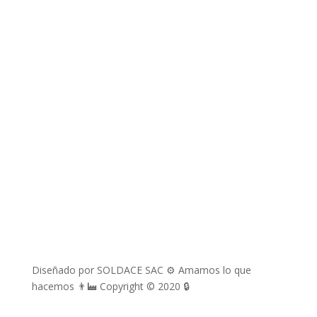
richard.davila@soldace.pe
administracion@soldace.pe
logistica.ventas@soldace.pe
Cuenta de Facebook
@Soldacesac
Diseñado por SOLDACE SAC ⚙ Amamos lo que
hacemos 👨‍🏭 Copyright © 2020 🔒