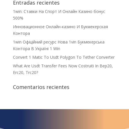
Entradas recientes
1win: Ставки На Cпорт И Онлайн Казино бонус
500%
Инновационное Онлайн-казино И Букмекерская
Контора
1win Офіційний ресурс Нова 1vin Букмекерська
Контора В Україні 1 Win
Convert 1 Matic To Usdt Polygon To Tether Converter
What Are Usdt Transfer Fees Now Costruiti In Bep20,
Erc20, Trc20?
Comentarios recientes
¿Qué espera para
iniciar ya su proyecto?