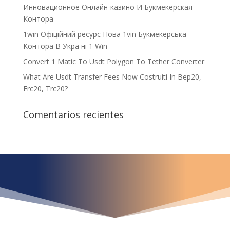
Инновационное Онлайн-казино И Букмекерская
Контора
1win Офіційний ресурс Нова 1vin Букмекерська
Контора В Україні 1 Win
Convert 1 Matic To Usdt Polygon To Tether Converter
What Are Usdt Transfer Fees Now Costruiti In Bep20,
Erc20, Trc20?
Comentarios recientes
¿Qué espera para
iniciar ya su proyecto?
¡Crecemos juntos!