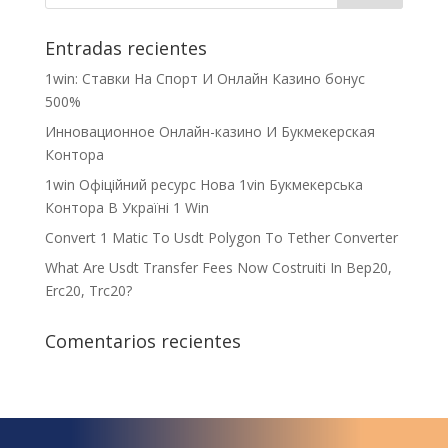
Entradas recientes
1win: Ставки На Cпорт И Онлайн Казино бонус
500%
Инновационное Онлайн-казино И Букмекерская
Контора
1win Офіційний ресурс Нова 1vin Букмекерська
Контора В Україні 1 Win
Convert 1 Matic To Usdt Polygon To Tether Converter
What Are Usdt Transfer Fees Now Costruiti In Bep20,
Erc20, Trc20?
Comentarios recientes
¿Qué espera para