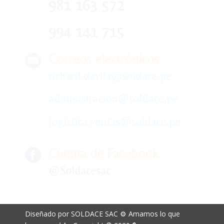
981 163 572
994 141 715
Correos electrónicos
richard.davila@soldace.pe
administracion@soldace.pe
logistica.ventas@soldace.pe
Cuenta de Facebook
@Soldacesac
Diseñado por SOLDACE SAC ⚙ Amamos lo que