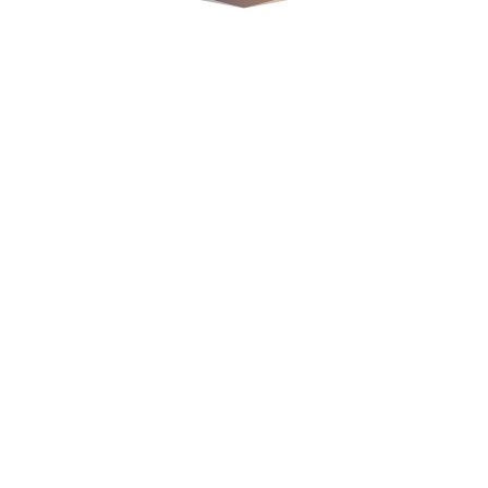
Ubícanos