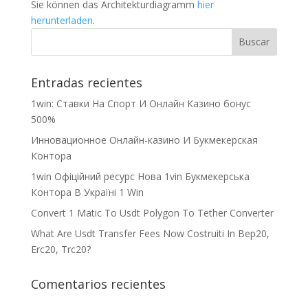
Sie können das Architekturdiagramm
hier
herunterladen
.
Entradas recientes
1win: Ставки На Cпорт И Онлайн Казино бонус
500%
Инновационное Онлайн-казино И Букмекерская
Контора
1win Офіційний ресурс Нова 1vin Букмекерська
Контора В Україні 1 Win
Convert 1 Matic To Usdt Polygon To Tether Converter
What Are Usdt Transfer Fees Now Costruiti In Bep20,
Erc20, Trc20?
Comentarios recientes