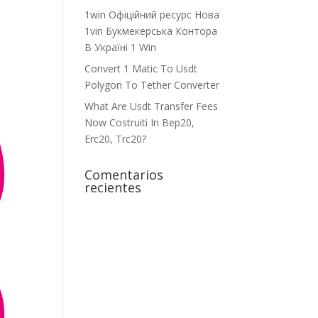
1win Офіційний ресурс Нова
1vin Букмекерська Контора
В Україні 1 Win
Convert 1 Matic To Usdt
Polygon To Tether Converter
What Are Usdt Transfer Fees
Now Costruiti In Bep20,
Erc20, Trc20?
Comentarios
recientes