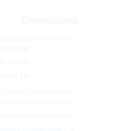
Contáctanos
Números telefónicos
47 337 745
81 163 572
94 141 715
Correos electrónicos
ichard.davila@soldace.pe
dministracion@soldace.pe
ogistica.ventas@soldace.pe