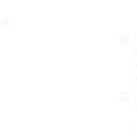
¡Crecemos juntos!
os
9
9
9
r
a
l