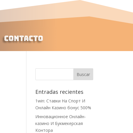
Contacto
Entradas recientes
1win: Ставки На Cпорт И
Онлайн Казино бонус 500%
Инновационное Онлайн-
казино И Букмекерская
Контора