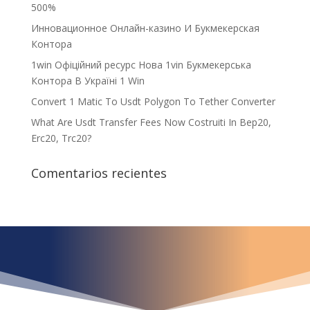
500%
Инновационное Онлайн-казино И Букмекерская
Контора
1win Офіційний ресурс Нова 1vin Букмекерська
Контора В Україні 1 Win
Convert 1 Matic To Usdt Polygon To Tether Converter
What Are Usdt Transfer Fees Now Costruiti In Bep20,
Erc20, Trc20?
Comentarios recientes
¿Qué espera para
iniciar ya su proyecto?
¡Crecemos juntos!