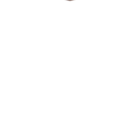
Ubícanos