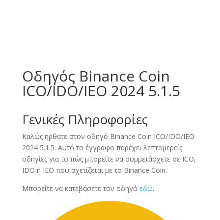
Οδηγός Binance Coin
ICO/IDO/IEO 2024 5.1.5
Γενικές Πληροφορίες
Καλώς ήρθατε στον οδηγό Binance Coin ICO/IDO/IEO
2024 5.1.5. Αυτό το έγγραφο παρέχει λεπτομερείς
οδηγίες για το πώς μπορείτε να συμμετάσχετε σε ICO,
IDO ή IEO που σχετίζεται με το Binance Coin.
Μπορείτε να κατεβάσετε τον οδηγό
εδώ
.