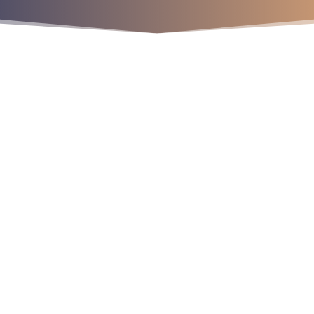
¡Crecemos juntos!
os
9
9
9
r
a