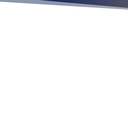
Ubícan