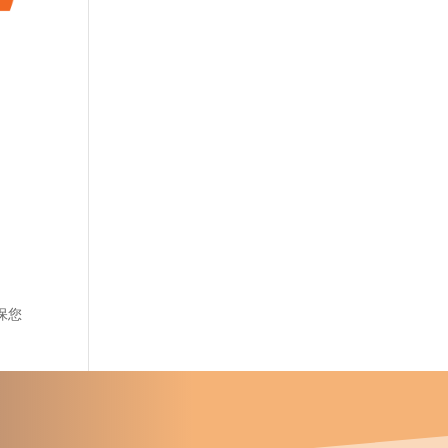
保您
u proyecto?