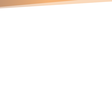
Contáctanos
Números telefónicos
47 337 745
81 163 572
94 141 715
Correos electrónicos
ichard.davila@soldace.pe
dministracion@soldace.pe