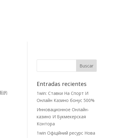
Contacto
Entradas recientes
全面的
1win: Ставки На Cпорт И
Онлайн Казино бонус 500%
Инновационное Онлайн-
казино И Букмекерская
Контора
1win Офіційний ресурс Нова