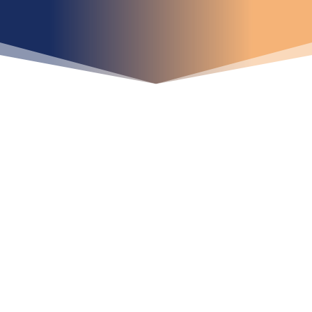
¿Qué espera para
iniciar ya su proyecto?
¡Crecemos juntos!
Ubícanos