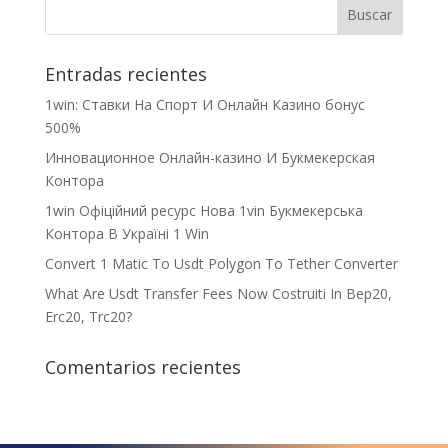
Entradas recientes
1win: Ставки На Cпорт И Онлайн Казино бонус
500%
Инновационное Онлайн-казино И Букмекерская
Контора
1win Офіційний ресурс Нова 1vin Букмекерська
Контора В Україні 1 Win
Convert 1 Matic To Usdt Polygon To Tether Converter
What Are Usdt Transfer Fees Now Costruiti In Bep20,
Erc20, Trc20?
Comentarios recientes