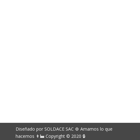
994 141 715
Correos electrónicos
richard.davila@soldace.pe
administracion@soldace.pe
logistica.ventas@soldace.pe
Cuenta de Facebook
@Soldacesac
Diseñado por SOLDACE SAC ⚙ Amamos lo que
hacemos 👨‍🏭 Copyright © 2020 🔒