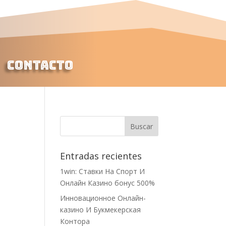
Contacto
Entradas recientes
1win: Ставки На Cпорт И
Онлайн Казино бонус 500%
Инновационное Онлайн-
казино И Букмекерская
Контора