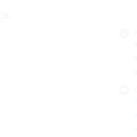
os
9
9
9
r
a
l