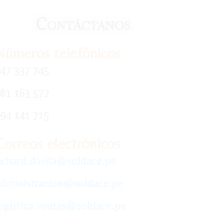
Contáctanos
Números telefónicos
47 337 745
81 163 572
94 141 715
Correos electrónicos
ichard.davila@soldace.pe
dministracion@soldace.pe
ogistica.ventas@soldace.pe