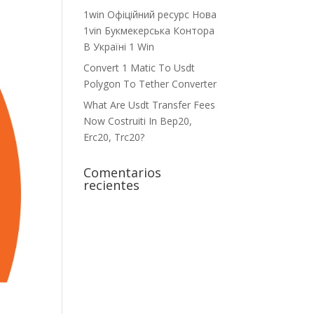
1win Офіційний ресурс Нова
1vin Букмекерська Контора
В Україні 1 Win
Convert 1 Matic To Usdt
Polygon To Tether Converter
What Are Usdt Transfer Fees
Now Costruiti In Bep20,
Erc20, Trc20?
Comentarios
recientes