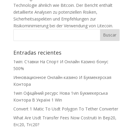
Technologie ähnlich wie Bitcoin. Der Bericht enthält
detaillierte Analysen zu potenziellen Risiken,
Sicherheitsaspekten und Empfehlungen zur
Risikominimierung bei der Verwendung von Litecoin.
Entradas recientes
1win: Ставки На Cпорт И Онлайн Казино бонус
500%
Инновационное Онлайн-казино И Букмекерская
Контора
1win Офіційний ресурс Нова 1vin Букмекерська
Контора В Україні 1 Win
Convert 1 Matic To Usdt Polygon To Tether Converter
What Are Usdt Transfer Fees Now Costruiti In Bep20,
Erc20, Trc20?