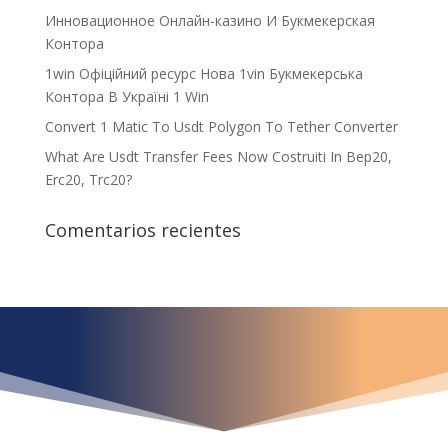
Инновационное Онлайн-казино И Букмекерская
Контора
1win Офіційний ресурс Нова 1vin Букмекерська
Контора В Україні 1 Win
Convert 1 Matic To Usdt Polygon To Tether Converter
What Are Usdt Transfer Fees Now Costruiti In Bep20,
Erc20, Trc20?
Comentarios recientes
¿Qué espera para
iniciar ya su proyecto?
¡Crecemos juntos!