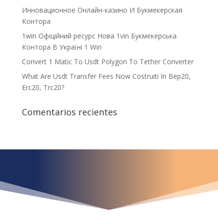
Инновационное Онлайн-казино И Букмекерская
Контора
1win Офіційний ресурс Нова 1vin Букмекерська
Контора В Україні 1 Win
Convert 1 Matic To Usdt Polygon To Tether Converter
What Are Usdt Transfer Fees Now Costruiti In Bep20,
Erc20, Trc20?
Comentarios recientes
¿Qué espera para
iniciar ya su proyecto?
¡Crecemos juntos!