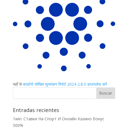
यहाँ से
कार्डानो जोखिम मूल्यांकन रिपोर्ट 2024 2.8.9 डाउनलोड करें
Entradas recientes
1win: Ставки На Cпорт И Онлайн Казино бонус
500%