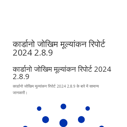
कार्डानो जोखिम मूल्यांकन रिपोर्ट
2024 2.8.9
कार्डानो जोखिम मूल्यांकन रिपोर्ट 2024
2.8.9
कार्डानो जोखिम मूल्यांकन रिपोर्ट 2024 2.8.9 के बारे में सामान्य
जानकारी।