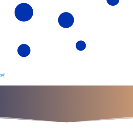
रें
a para iniciar ya s
¡Crecemos juntos!
os