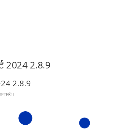
osotros
Servicios
Proyectos
ोर्ट 2024 2.8.9
 2024 2.8.9
य जानकारी।