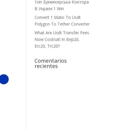
1vin Букмекерська Контора
В Україні 1 Win
Convert 1 Matic To Usdt
Polygon To Tether Converter
What Are Usdt Transfer Fees
Now Costruiti In Bep20,
Erc20, Trc20?
Comentarios
recientes