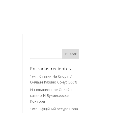
Contacto
Entradas recientes
1win: Ставки На Cпорт И
Онлайн Казино бонус 500%
Инновационное Онлайн-
казино И Букмекерская
Контора
1win Офіційний ресурс Нова