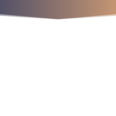
¡Crecemos juntos!
os
9
9
9
r
a