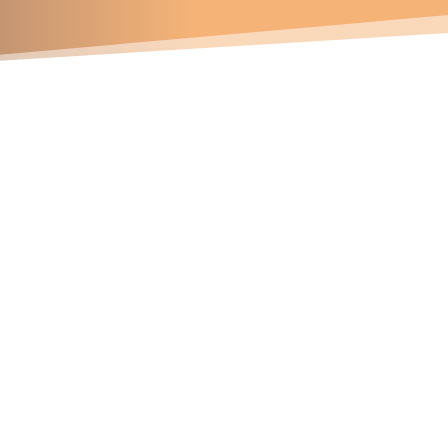
Contáctanos
Números telefónicos
47 337 745
81 163 572
94 141 715
Correos electrónicos
ichard.davila@soldace.pe
dministracion@soldace.pe