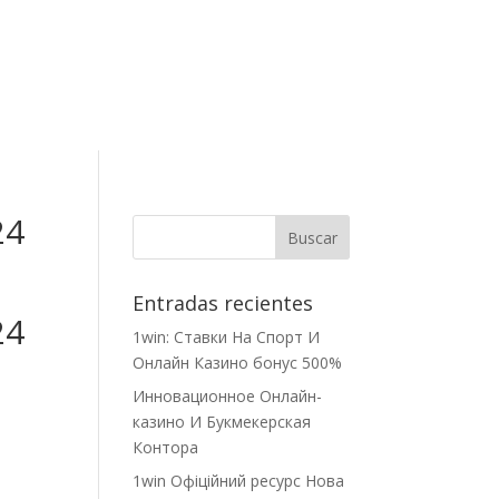
Contacto
24
Entradas recientes
24
1win: Ставки На Cпорт И
Онлайн Казино бонус 500%
Инновационное Онлайн-
казино И Букмекерская
Контора
1win Офіційний ресурс Нова