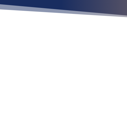
Ubícan