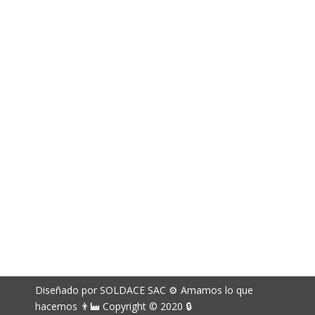
994 141 715
Correos electrónicos
richard.davila@soldace.pe
administracion@soldace.pe
logistica.ventas@soldace.pe
Cuenta de Facebook
@Soldacesac
Diseñado por SOLDACE SAC ⚙ Amamos lo que
hacemos 👨‍🏭 Copyright © 2020 🔒