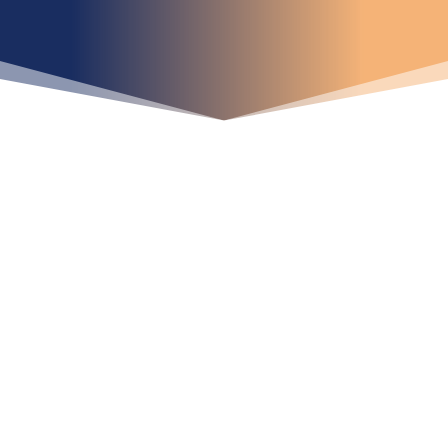
¿Qué espera para
iniciar ya su proyecto?
¡Crecemos juntos!
Ubícanos