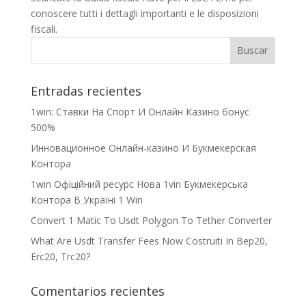
conoscere tutti i dettagli importanti e le disposizioni
fiscali.
Entradas recientes
1win: Ставки На Cпорт И Онлайн Казино бонус
500%
Инновационное Онлайн-казино И Букмекерская
Контора
1win Офіційний ресурс Нова 1vin Букмекерська
Контора В Україні 1 Win
Convert 1 Matic To Usdt Polygon To Tether Converter
What Are Usdt Transfer Fees Now Costruiti In Bep20,
Erc20, Trc20?
Comentarios recientes