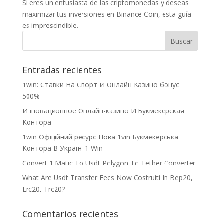
Si eres un entusiasta de las criptomonedas y deseas
maximizar tus inversiones en Binance Coin, esta guía
es imprescindible.
Entradas recientes
1win: Ставки На Cпорт И Онлайн Казино бонус
500%
Инновационное Онлайн-казино И Букмекерская
Контора
1win Офіційний ресурс Нова 1vin Букмекерська
Контора В Україні 1 Win
Convert 1 Matic To Usdt Polygon To Tether Converter
What Are Usdt Transfer Fees Now Costruiti In Bep20,
Erc20, Trc20?
Comentarios recientes