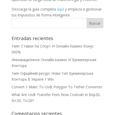
Descarga la guía completa
aquí
y empieza a gestionar
tus impuestos de forma inteligente.
Entradas recientes
1win: Ставки На Cпорт И Онлайн Казино бонус
500%
Инновационное Онлайн-казино И Букмекерская
Контора
1win Офіційний ресурс Нова 1vin Букмекерська
Контора В Україні 1 Win
Convert 1 Matic To Usdt Polygon To Tether Converter
What Are Usdt Transfer Fees Now Costruiti In Bep20,
Erc20, Trc20?
Comentarios recientes