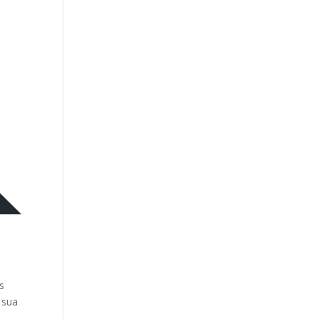
s
 sua