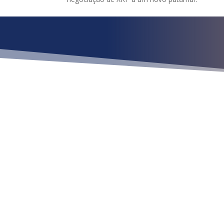
¿Qué esper
Ubícan