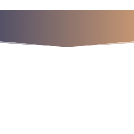
a para iniciar ya s
¡Crecemos juntos!
os
9
9
9