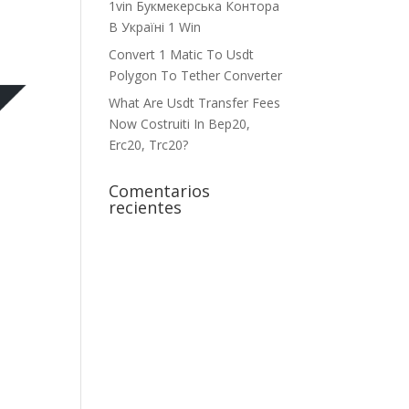
1vin Букмекерська Контора
В Україні 1 Win
Convert 1 Matic To Usdt
Polygon To Tether Converter
What Are Usdt Transfer Fees
Now Costruiti In Bep20,
Erc20, Trc20?
Comentarios
recientes