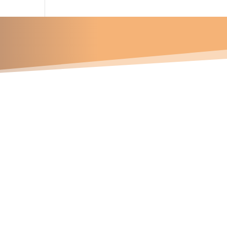
u proyecto?
Contáctanos
Números telefónicos
47 337 745
81 163 572
94 141 715
Correos electrónicos