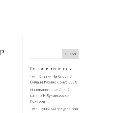
Contacto
RP
Entradas recientes
1win: Ставки На Cпорт И
Онлайн Казино бонус 500%
Инновационное Онлайн-
казино И Букмекерская
Контора
1win Офіційний ресурс Нова