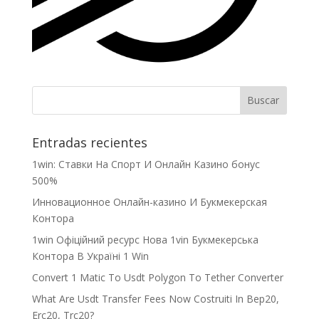
Entradas recientes
1win: Ставки На Cпорт И Онлайн Казино бонус
500%
Инновационное Онлайн-казино И Букмекерская
Контора
1win Офіційний ресурс Нова 1vin Букмекерська
Контора В Україні 1 Win
Convert 1 Matic To Usdt Polygon To Tether Converter
What Are Usdt Transfer Fees Now Costruiti In Bep20,
Erc20, Trc20?