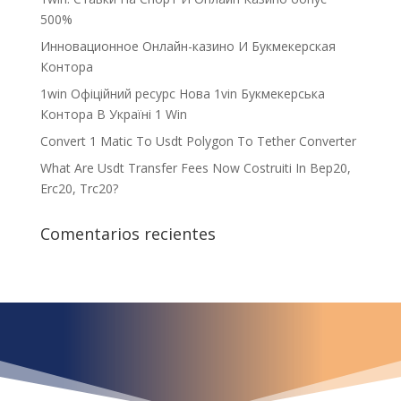
500%
Инновационное Онлайн-казино И Букмекерская
Контора
1win Офіційний ресурс Нова 1vin Букмекерська
Контора В Україні 1 Win
Convert 1 Matic To Usdt Polygon To Tether Converter
What Are Usdt Transfer Fees Now Costruiti In Bep20,
Erc20, Trc20?
Comentarios recientes
¿Qué espera para
iniciar ya su proyecto?
¡Crecemos juntos!