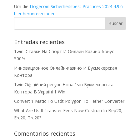
Um die
Dogecoin Sicherheitsbest Practices 2024 4.9.6
hier herunterzuladen
.
Entradas recientes
1win: Ставки На Cпорт И Онлайн Казино бонус
500%
Инновационное Онлайн-казино И Букмекерская
Контора
1win Офіційний ресурс Нова 1vin Букмекерська
Контора В Україні 1 Win
Convert 1 Matic To Usdt Polygon To Tether Converter
What Are Usdt Transfer Fees Now Costruiti In Bep20,
Erc20, Trc20?
Comentarios recientes