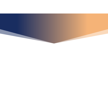
¿Qué espera para
iniciar ya su proyecto?
¡Crecemos juntos!
Ubícanos