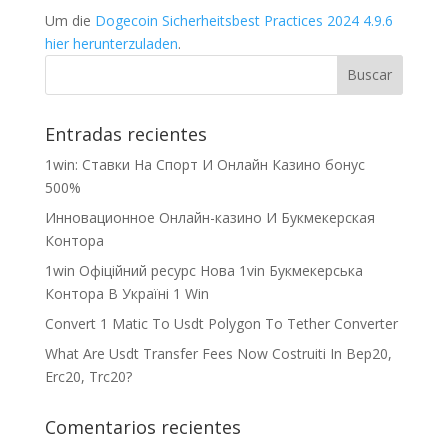
Um die
Dogecoin Sicherheitsbest Practices 2024 4.9.6
hier herunterzuladen
.
Entradas recientes
1win: Ставки На Cпорт И Онлайн Казино бонус
500%
Инновационное Онлайн-казино И Букмекерская
Контора
1win Офіційний ресурс Нова 1vin Букмекерська
Контора В Україні 1 Win
Convert 1 Matic To Usdt Polygon To Tether Converter
What Are Usdt Transfer Fees Now Costruiti In Bep20,
Erc20, Trc20?
Comentarios recientes