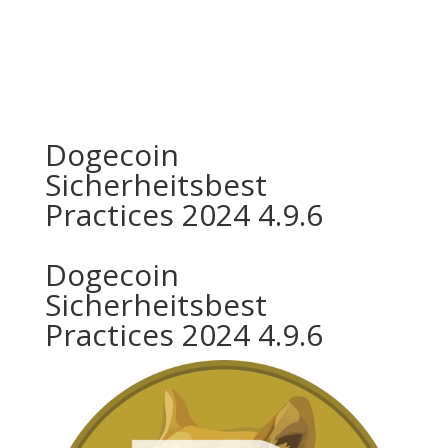
Dogecoin
Sicherheitsbest
Practices 2024 4.9.6
Dogecoin
Sicherheitsbest
Practices 2024 4.9.6