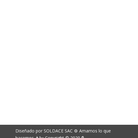
981 163 572
994 141 715
Correos electrónicos
richard.davila@soldace.pe
administracion@soldace.pe
logistica.ventas@soldace.pe
Cuenta de Facebook
@Soldacesac
Diseñado por SOLDACE SAC ⚙ Amamos lo que
hacemos 👨‍🏭 Copyright © 2020 🔒