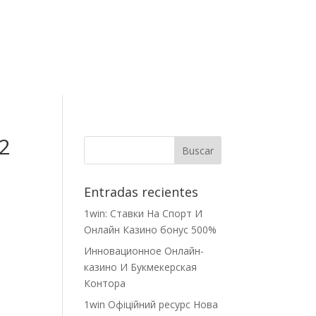
Contacto
.2
Entradas recientes
1win: Ставки На Cпорт И
Онлайн Казино бонус 500%
Инновационное Онлайн-
казино И Букмекерская
Контора
1win Офіційний ресурс Нова