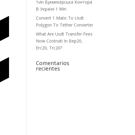
1vin Букмекерська Контора
В Україні 1 Win
Convert 1 Matic To Usdt
Polygon To Tether Converter
What Are Usdt Transfer Fees
Now Costruiti In Bep20,
Erc20, Trc20?
Comentarios
recientes