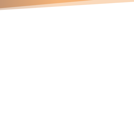
Contáctanos
Números telefónicos
47 337 745
81 163 572
94 141 715
Correos electrónicos
ichard.davila@soldace.pe
dministracion@soldace.pe