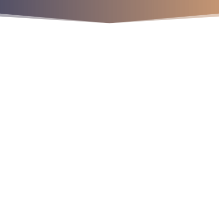
¡Crecemos juntos!
os
9
9
9
r
a