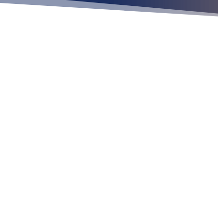
Ubícan