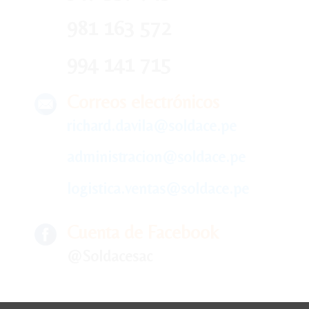
981 163 572
994 141 715
Correos electrónicos
richard.davila@soldace.pe
administracion@soldace.pe
logistica.ventas@soldace.pe
Cuenta de Facebook
@Soldacesac