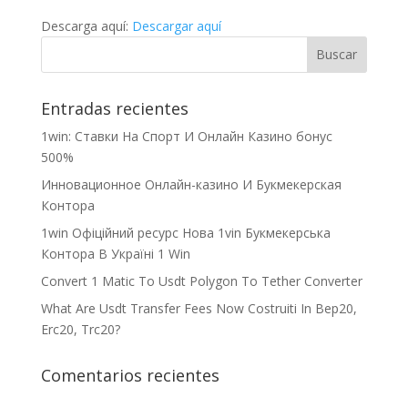
Descarga aquí:
Descargar aquí
Entradas recientes
1win: Ставки На Cпорт И Онлайн Казино бонус
500%
Инновационное Онлайн-казино И Букмекерская
Контора
1win Офіційний ресурс Нова 1vin Букмекерська
Контора В Україні 1 Win
Convert 1 Matic To Usdt Polygon To Tether Converter
What Are Usdt Transfer Fees Now Costruiti In Bep20,
Erc20, Trc20?
Comentarios recientes