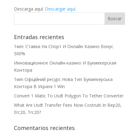
Descarga aquí:
Descargar aquí
Entradas recientes
1win: Ставки На Cпорт И Онлайн Казино бонус
500%
Инновационное Онлайн-казино И Букмекерская
Контора
1win Офіційний ресурс Нова 1vin Букмекерська
Контора В Україні 1 Win
Convert 1 Matic To Usdt Polygon To Tether Converter
What Are Usdt Transfer Fees Now Costruiti In Bep20,
Erc20, Trc20?
Comentarios recientes