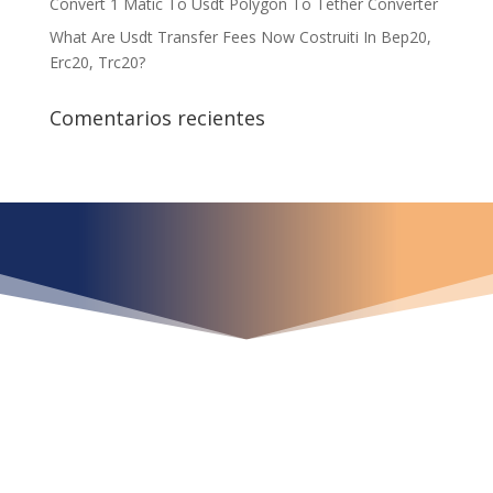
Convert 1 Matic To Usdt Polygon To Tether Converter
What Are Usdt Transfer Fees Now Costruiti In Bep20,
Erc20, Trc20?
Comentarios recientes
¿Qué espera para
iniciar ya su proyecto?
¡Crecemos juntos!
Ubícanos