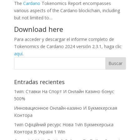
The
Cardano
Tokenomics Report encompasses
various aspects of the Cardano blockchain, including
but not limited to…
Download here
Para acceder y descargar el informe completo de
Tokenomics de Cardano 2024 versión 2.3.1, haga clic
aquí
.
Entradas recientes
1win: Ставки На Cпорт И Онлайн Казино бонус
500%
Инновационное Онлайн-казино И Букмекерская
Контора
1win Офіційний ресурс Нова 1vin Букмекерська
Контора В Україні 1 Win