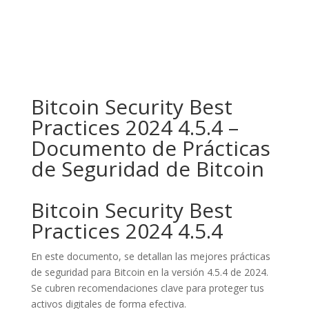
Bitcoin Security Best
Practices 2024 4.5.4 –
Documento de Prácticas
de Seguridad de Bitcoin
Bitcoin Security Best
Practices 2024 4.5.4
En este documento, se detallan las mejores prácticas
de seguridad para Bitcoin en la versión 4.5.4 de 2024.
Se cubren recomendaciones clave para proteger tus
activos digitales de forma efectiva.